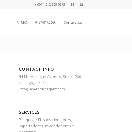
( 001 ) 312 239 0893
INÍCIO
A EMPRESA
Contactos
CONTACT INFO
444 N. Michigan Avenue, Suite 1200
Chicago, IL 60611
info@americanagent.com
SERVICES
Pesquisar EUA distribuidores,
importadores, revendedores e